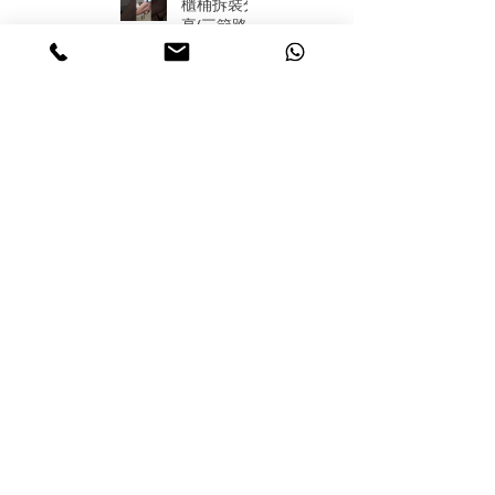
櫃桶拆裝分
享(三節路
軌)
設計分享
2(大廚房)
設計分享
1(小廚房)
E1多層實木
夾板
Blum
TANDEMB
OX
訂造廚櫃要比
我們全櫃採用
較
BLUM門鉸