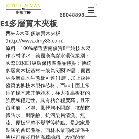
​廚櫃
68048898
E1多層實木夾板
西林®木業 多層實木夾板
(http://www.xlmy88.com)
原料：100%精選雲南優質8年純桉木製
作芯材膠水：德國漢高膠水環保級別：
國際E0和E1級環保標準產品特點：傳統
多層實木板基材一般為5層和9層，而西
林多層實木生態板可達11層，加上採用
優質的柳桉木製作芯材，而非市面上常
用的楊木或其他雜木，極大提高板材的
強度和穩定性。具有粘合程度高，且不
留膠痕，水泡、風乾均不開膠、抗菌防
黴防水、耐酸鹼、抗污染易清洗、無
漆、原板平整不變型等特點。是您家居
裝潢的首選產品。西林木業頂級環保生
態板可廣泛用於高檔櫥櫃、衣櫃的製