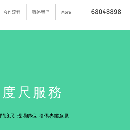
68048898
合作流程
聯絡我們
More
​度尺服務
門度尺
現場睇位 提供專業意見