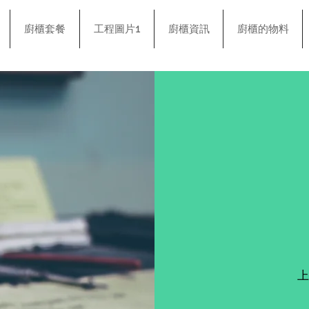
廚櫃套餐
工程圖片1
廚櫃資訊
廚櫃的物料
上