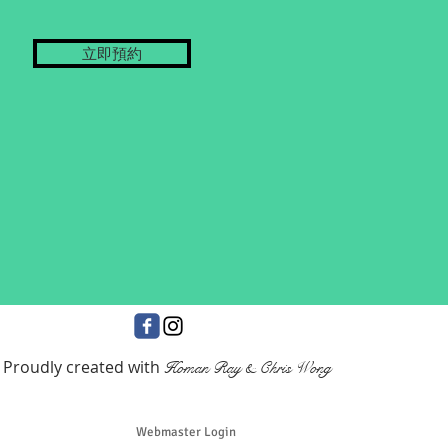
立即預約
Proudly created with
Homan Ray & Chris Wong
Webmaster Login