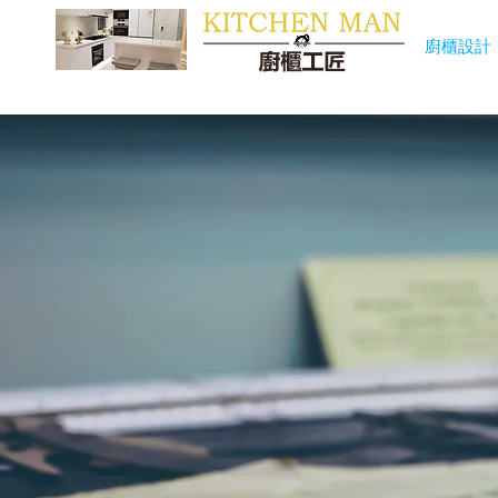
​廚櫃
廚櫃設計