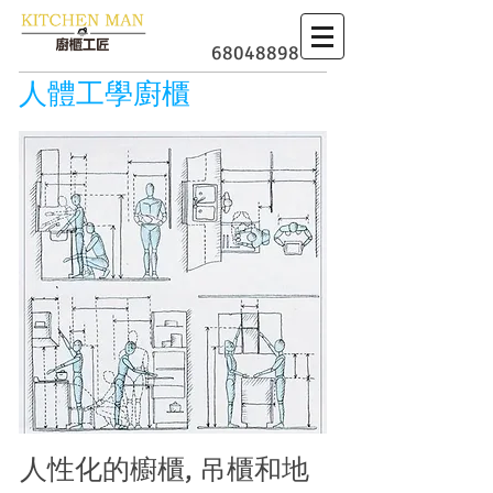
​廚櫃
68048898
人體工學廚櫃
人性化的櫥櫃, 吊櫃和地