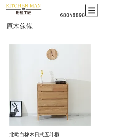
​廚櫃
68048898
原木傢俬
北歐白橡木日式五斗櫃