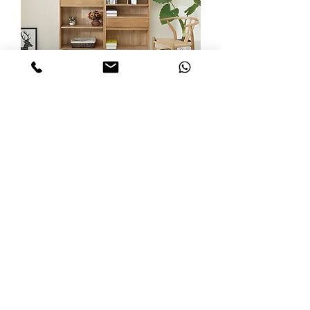
北歐白橡木高身書櫃
價格
HK$2,600.00