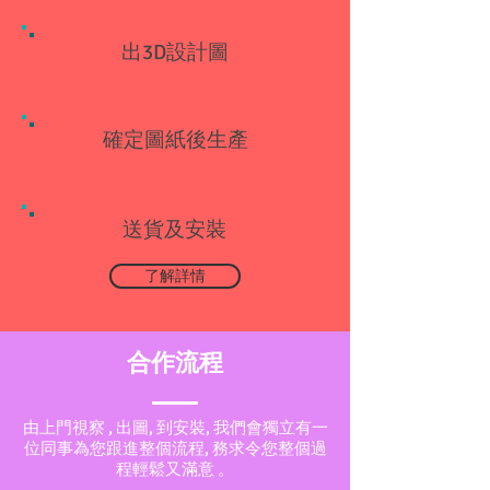
出3D設計圖
​確定圖紙後生產
​送貨及安裝
了解詳情
合作流程
由上門視察 , 出圖, 到安裝, 我們會獨立有一
位同事為您跟進整個流程, 務求令您整個過
程輕鬆又滿意 。