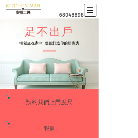
​廚櫃
68048898
足不出戶
輕鬆坐在家中, 便能打造你的新廚房
預約我們上門度尺
報價