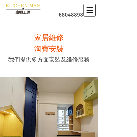
​廚櫃
68048898
家居維修
淘寶安裝
我們提供多方面安裝及維修服務