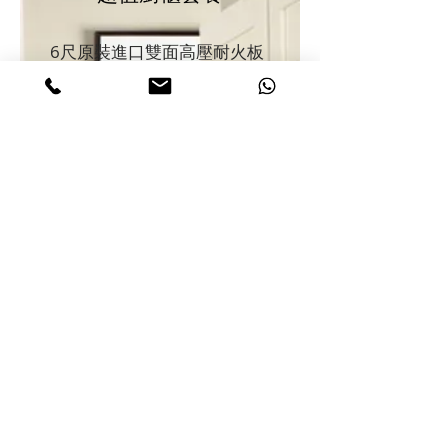
6尺原裝進口雙面高壓耐火板
門板(20mm)地櫃
​6尺原裝進口雙面高壓耐火板
門板(20mm)吊櫃
廚櫃檯面
6尺Brilliant® 無縫石檯面
高級不銹鋼方角手工單星盆
星盆煮食爐開孔
全櫃採用原裝奧地利Blum 油
壓緩衝門鉸
免費升級奧地利
Blum®TANDEMBOX plus路
軌3套
​時尚斜手抽/金屬手抽
原位龍頭及來去水安裝
抽油煙機開孔連安裝
連全櫃封口收邊，包上門度