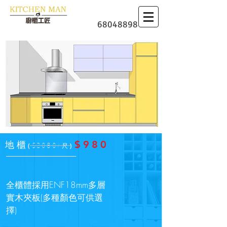
​廚櫃
68048898
$980
地櫃
(
$20
80
)
/尺
全櫃體採用ENF18mm多層
實木夾板(多種顏色可供選
擇)