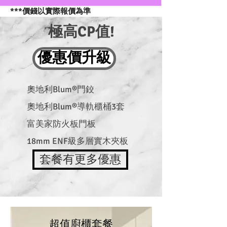
***價錢以實際報價為準
極高CP值!
優惠價升級
奧地利
Blum®門鉸
奧地利
Blum®導軌櫃桶3套
富美家防火板門板
18mm ENF級多層實木夾板
套餐有更多優惠
超值廚櫃套餐