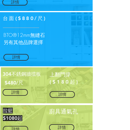
詳情
台面($880/尺)
BTO®12mm無縫石
​另有其他品牌選擇
詳情
304不銹鋼牆擋板
上翻門撐
($180起)
​$480/尺
詳情
詳情
拉籃
廚具通氣孔
$1080起
詳情
詳情