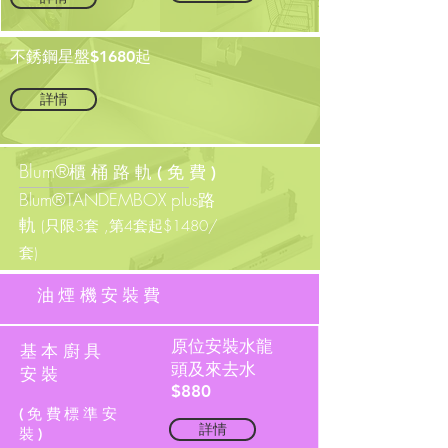
不銹鋼星盤$
1680起
詳情
Blum®
櫃桶路軌(免費)
Blum®TANDEMBOX plus路
軌
(只限3套 ,第4套起$1480/
套)
油煙機安裝費
詳情
原位安裝水龍
基本廚具
頭及來去水
安裝
($780)
詳情
$880
(免費標準安
詳情
裝)