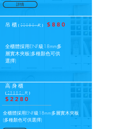
詳情
$880
吊櫃
(
$20
80
)
/尺
全櫃體採用ENF級18mm多
層實木夾板(多種顏色可供
選擇)
高身櫃
(
$39
80
)
/尺
$2280
全櫃體採用ENF級18mm多層實木夾板
(多種顏色可供選擇)