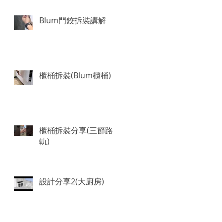
Blum門鉸拆裝講解
櫃桶拆裝(Blum櫃桶)
櫃桶拆裝分享(三節路
軌)
設計分享2(大廚房)