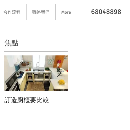
68048898
合作流程
聯絡我們
More
焦點
訂造廚櫃要比較
我們全櫃採用BLUM門
鉸