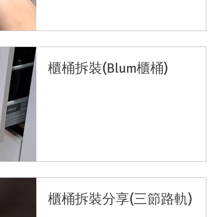
櫃桶拆裝(Blum櫃桶)
櫃桶拆裝分享(三節路軌)