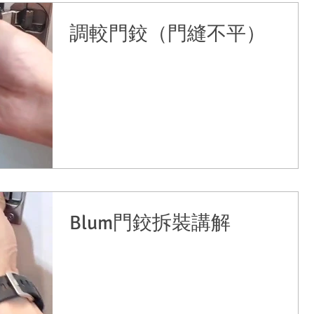
調較門鉸（門縫不平）
Blum門鉸拆裝講解