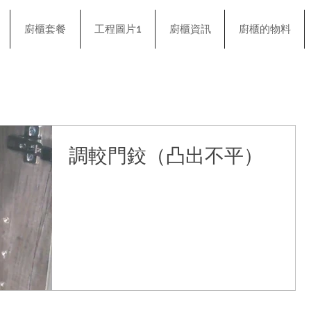
廚櫃套餐
工程圖片1
廚櫃資訊
廚櫃的物料
調較門鉸（凸出不平）