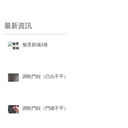
​最新資訊
愉景新城4座
調較門鉸（凸出不平）
調較門鉸（門縫不平）