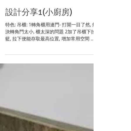
設計分享1(小廚房)
特色: 吊櫃: 1轉角櫃用連門- 打開一目了然, 解
決轉角門太小, 櫃太深的問題 2加了吊櫃下拉
籃, 拉下便能存取最高位置, 增加常用空間 地
櫃: 3轉角櫃用對門- 打開一目了然, 容易存取,
解決因櫃太深需要探身入櫃取物的問題 4奧地
利百隆導軌, 有快拆功能, 承重大,...