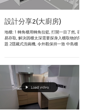
設計分享2(大廚房)
地櫃: 1 轉角櫃用轉角拉籃, 打開一目了然, 容
易存取, 解決因櫃太深需要探身入櫃取物的問
題 2隱藏式洗碗機, 令外觀保持一致 中島櫃 : 3
巨型石英石台面中島, 氣派不凡, 一邊坐三人都
不覺擠迫, 配合開放式廚房設計, 能與生活融合
4運用大量不同尺寸櫃桶,...
Load video