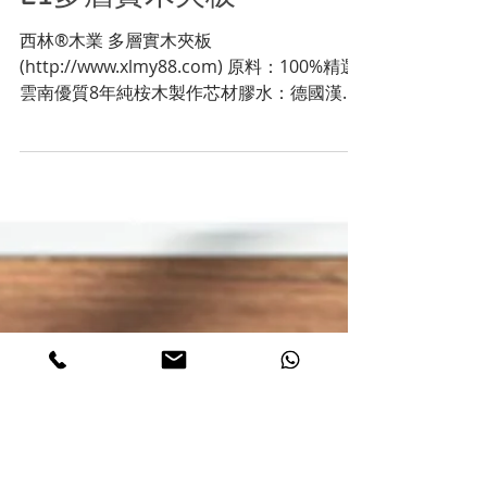
E1多層實木夾板
西林®木業 多層實木夾板
(http://www.xlmy88.com) 原料：100%精選
雲南優質8年純桉木製作芯材膠水：德國漢高
膠水環保級別：國際E0和E1級環保標準產品
特點：傳統多層實木板基材一般為5層和9
層，而西林多層實木生態板可達11層，加上
採用優質的柳桉木製作芯材...