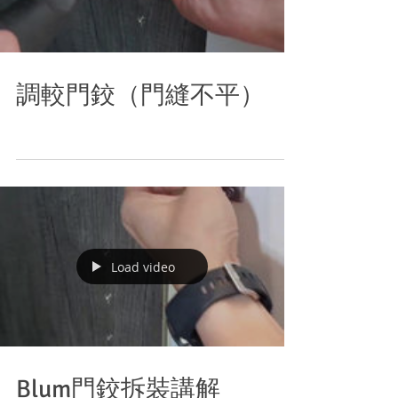
調較門鉸（門縫不平）
Load video
Blum門鉸拆裝講解