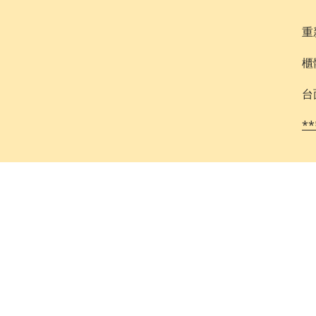
重
櫃
台
*