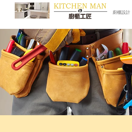
​廚櫃
廚櫃設計