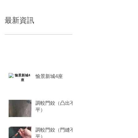
最新資訊
愉景新城4座
調較門鉸（凸出不
平）
調較門鉸（門縫不
平）