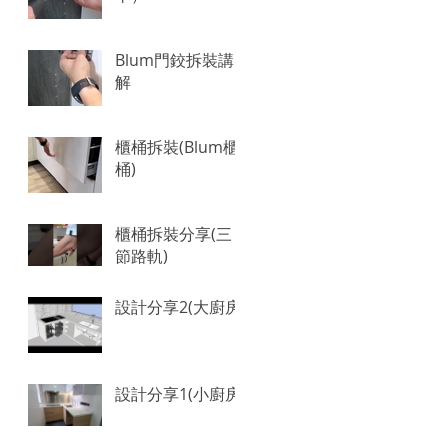
Blum門鉸拆裝講
解
櫃桶拆裝(Blum櫃
桶)
櫃桶拆裝分享(三
節路軌)
設計分享2(大廚房)
設計分享1(小廚房)