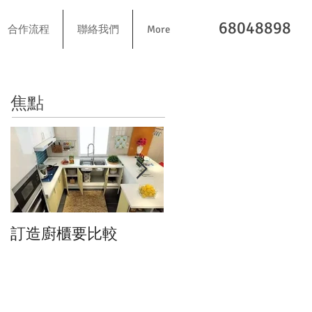
68048898
合作流程
聯絡我們
More
​焦點
訂造廚櫃要比較
我們全櫃採用BLUM門
鉸