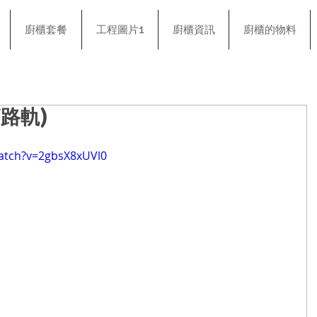
廚櫃套餐
工程圖片1
廚櫃資訊
廚櫃的物料
路軌)
atch?v=2gbsX8xUVl0