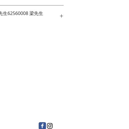
62560008 梁先生
爐架
止汁液流入爐頭
爐座及爐環
統