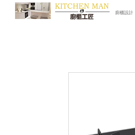
​廚櫃
廚櫃設計