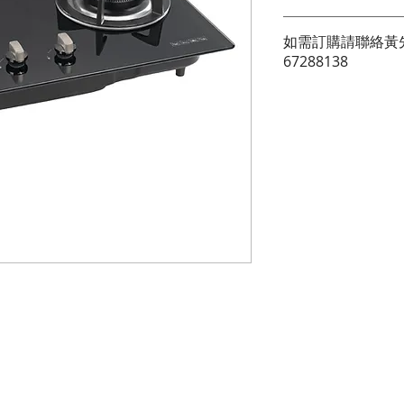
5,500W特大火力*
如需訂購請聯絡黃先生
67288138
    三環火設計^
    獨立爐心火
    高尚鋁合金旋鈕
    特級搪瓷典雅鑄鐵
    耐熱抗衝鋼化玻璃
    密封式設計，防
    耐燃燒全銅合金
    連續式電子打火系
    防漏熄火安全裝置