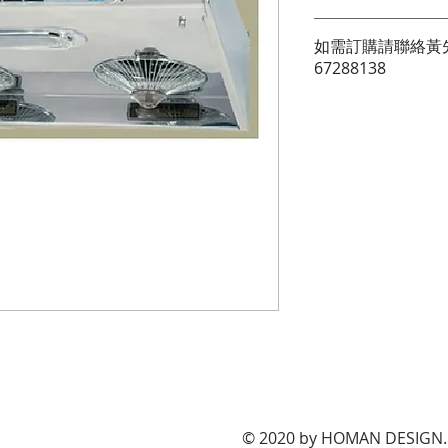
功能：    "旋風系列" 
如需訂購請聯絡黃先生
67288138
雙摩打 
全面環保易拆式 
超寧靜雙轉子軸承摩打
摩打轉速: 低 - 1350RP
排風量: 13.8m3/min 
排風口徑: 152mm 
電壓: 220V / 50Hz 
照明耗電量: 40W 
亮面不銹鋼 
​© 2020 by HOMAN DESIGN. 