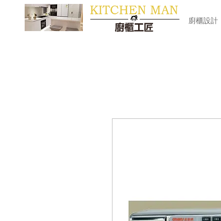
​廚櫃
廚櫃設計