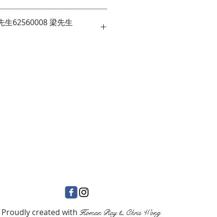
62560008 梁先生
 
M / 高 - 1600RPM 
Proudly created with
Homan Ray & Chris Wong