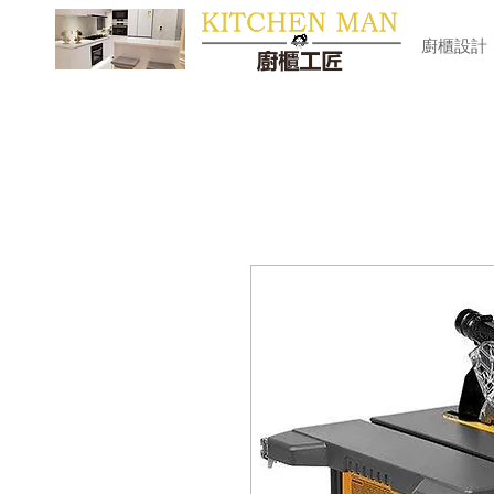
​廚櫃
廚櫃設計