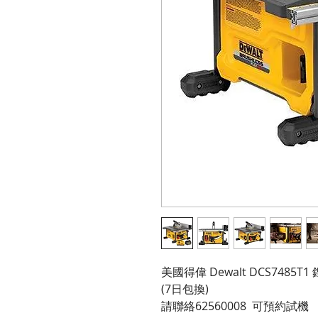
美國得偉 Dewalt DCS7485
(7日包換)
請聯絡62560008  可預約試機