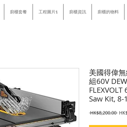
廚櫃套餐
工程圖片1
廚櫃資訊
廚櫃的物料
美國得偉無
組60V DEW
FLEXVOLT 
Saw Kit, 8-
一般
 HK$8,200.00 
HK$