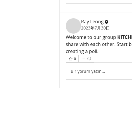
Ray Leong
2023年7月30日
Welcome to our group 
KITC
share with each other. Start b
creating a poll.
0
Bir yorum yazın...