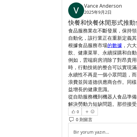
Vance Anderson
2025年9月2日
快餐和快餐休閒形式推動
食品服務業在不斷發展，保持領
自動化，該行業正在重新定義其
根據食品服務市場
的數據
，六大
飲、健康菜單、永續採購和自動
例如，雲端廚房消除了對昂貴用
時，行動技術的整合可以實現滿
永續性不再是一個小眾問題，而
浪費並與道德供應商合作。同樣
益增長的健康意識。
從自助服務機到機器人食品準備
解決勞動力短缺問題。那些接受
0
0 則留言
Bir yorum yazın...