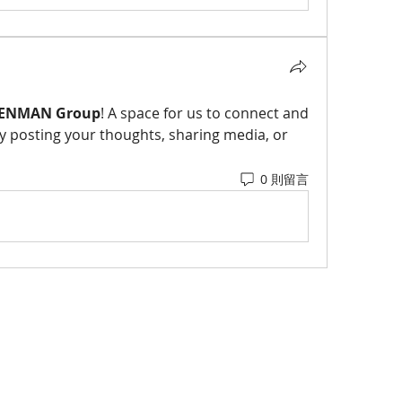
HENMAN Group
! A space for us to connect and 
y posting your thoughts, sharing media, or 
0 則留言