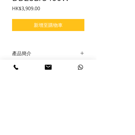
價格
HK$3,909.00
新增至購物車
產品簡介
嵌入式雙頭電磁電陶爐
如需訂購請聯絡黃先生62560008
梁先生67288138
技術規格
機身 / 產品特徵
型號 / 副型號GIH-DD28B (5,400 W)
電壓220-240 V
功率左邊電磁爐 400-2,800 W |
​© 2020 by HOMAN DESIGN. Proudly
created with
Homan Ray & Chris Wong