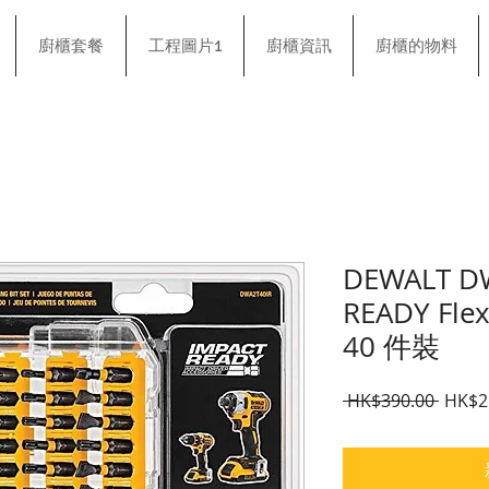
廚櫃套餐
工程圖片1
廚櫃資訊
廚櫃的物料
DEWALT D
READY F
40 件裝
一般
 HK$390.00 
HK$2