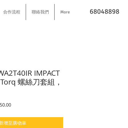
68048898
合作流程
聯絡我們
More
WA2T40IR IMPACT
lexTorq 螺絲刀套組，
價格
促銷價格
50.00
新增至購物車