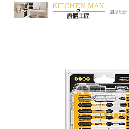
​廚櫃
廚櫃設計