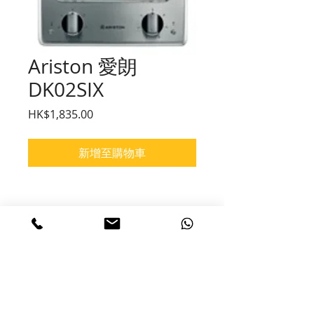
Ariston 愛朗
DK02SIX
價格
HK$1,835.00
新增至購物車
產品簡介
前爐頭 (呎吋/耗電量):1 x 145mm
如需訂購請聯絡黃先生62560008
梁先生67288138
    前爐頭 (耗電量):1500 W
    後爐頭 (呎吋):1 x 180mm