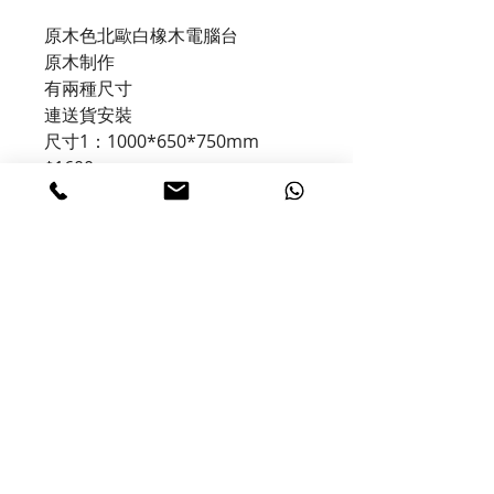
原木色北歐白橡木電腦台
原木制作
有兩種尺寸
連送貨安裝
尺寸
1
：
1000*650*750mm 
$1600
尺寸
2
：
1200*650*750mm 
$1800
​© 2020 by HOMAN DESIGN. Proudly
created with
Homan Ray & Chris Wong